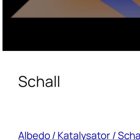
Schall
Albedo / Katalysator / Scha