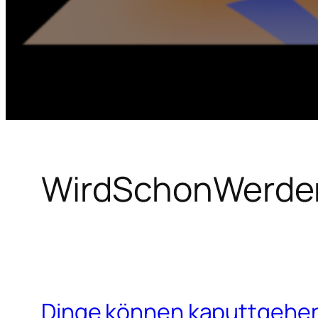
WirdSchonWerde
Dinge können kaputtgehe