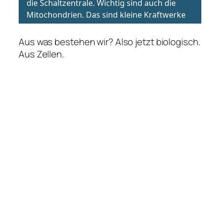
Aus was bestehen wir? Also jetzt biologisch.
Aus Zellen.
Aber was ist eine Zelle und der Zellkern, dar
da drinnen rumschwimmt?
Und dann haben wir da ja auch noch DNA im
Zellkern verpackt. DNA? Oder doch eher
DNS? Was ist der Unterschied?
Neugierig? Dann hört mal rein.
Und viel Spaß beim hören 🙂
DNA
DNS
Zelle
Zellkern