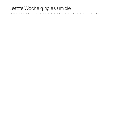
Letzte Woche ging es um die
Aggregatzustände Fest und Flüssig. Heute
sind die anderen zwei Zustände von Stoffen
dran.
Wie ist das mit den Gasen? Und wenn ich
noch mehr Energie reinpumpe, bekomme ich
Plasma. Was was soll das sein?
Viel Spaß beim hören. Bleibt neugierig.
Gasförmig
Plasma
←
Aggregatzustände /
Kelvin / Celsius /
Fest / Flüssig
Fahrenheit
→