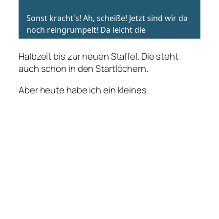
Halbzeit bis zur neuen Staffel. Die steht
auch schon in den Startlöchern.
Aber heute habe ich ein kleines
„Schmankerl“ für euch. Die Idee dazu kam
total spontan, aber sie hat mich nicht mehr
losgelassen.
Was wäre wohl, wenn Franken auf der ISS
stationiert wären? Lasst euch überraschen.
Viel Spaß beim Hören.
Hier gibt es kein (funktionierendes)
Transkript. Whisper hat beim transkribieren